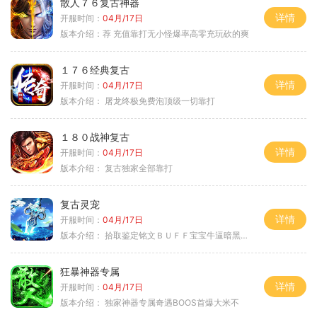
散人７６复古神器
详情
开服时间：
04月/17日
版本介绍：
荐 充值靠打无小怪爆率高零充玩砍的爽
１７６经典复古
详情
开服时间：
04月/17日
版本介绍：
屠龙终极免费泡顶级一切靠打
１８０战神复古
详情
开服时间：
04月/17日
版本介绍：
复古独家全部靠打
复古灵宠
详情
开服时间：
04月/17日
版本介绍：
拾取鉴定铭文ＢＵＦＦ宝宝牛逼暗黑属性
狂暴神器专属
详情
开服时间：
04月/17日
版本介绍：
独家神器专属奇遇BOOS首爆大米不