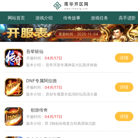
网站首页
游戏介绍
传奇故事
游戏任务
高手进阶
更新时间：2025-11-04
吾辈斩仙
详情
开服时间：
04月/17日
版本介绍：
吾帝浑源专属神器大乱跪求体验
DNF专属阿拉德
详情
开服时间：
04月/17日
版本介绍：
原创专属通关低消好玩高清火爆
创游传奇
详情
开服时间：
04月/17日
版本介绍：
荐 2独创命格复古经典原味沉默