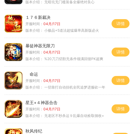
版本介绍：
无暗坑无门槛装备全爆绝对良心
１７６新裁决
详情
开服时间：
04月/17日
版本介绍：
小极品+5道法超猛爆率高新版必火
暴徒神器无限刀
详情
开服时间：
04月/17日
版本介绍：
%20刀刀切割无条件领满回馈PK超爽
命运
详情
开服时间：
04月/17日
版本介绍：
一切靠打自动挂机全民追梦进服砍一年
星王+４神器合击
详情
开服时间：
04月/17日
版本介绍：
无老区不秒杀运９乱爆自动捡取徊收+
秋风传纪