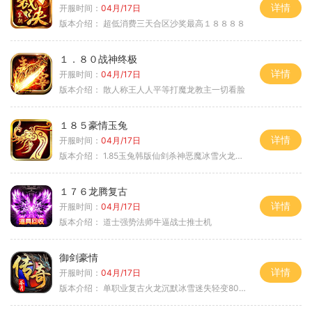
详情
开服时间：
04月/17日
版本介绍：
超低消费三天合区沙奖最高１８８８８
１．８０战神终极
详情
开服时间：
04月/17日
版本介绍：
散人称王人人平等打魔龙教主一切看脸
１８５豪情玉兔
详情
开服时间：
04月/17日
版本介绍：
1.85玉兔韩版仙剑杀神恶魔冰雪火龙神器专属
１７６龙腾复古
详情
开服时间：
04月/17日
版本介绍：
道士强势法师牛逼战士推士机
御剑豪情
详情
开服时间：
04月/17日
版本介绍：
单职业复古火龙沉默冰雪迷失轻变8085