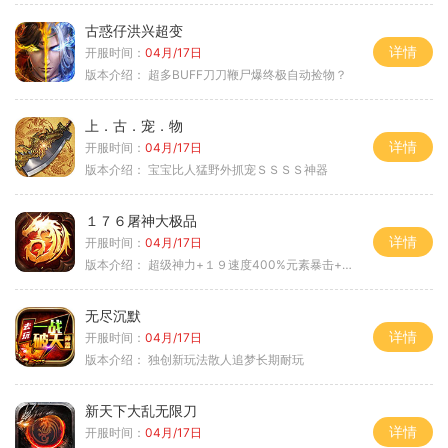
古惑仔洪兴超变
详情
开服时间：
04月/17日
版本介绍：
超多BUFF刀刀鞭尸爆终极自动捡物？
上．古．宠．物
详情
开服时间：
04月/17日
版本介绍：
宝宝比人猛野外抓宠ＳＳＳＳ神器
１７６屠神大极品
详情
开服时间：
04月/17日
版本介绍：
超级神力+１９速度400%元素暴击+６６
无尽沉默
详情
开服时间：
04月/17日
版本介绍：
独创新玩法散人追梦长期耐玩
新天下大乱无限刀
详情
开服时间：
04月/17日