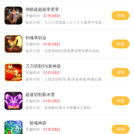
倒赔超超超变变变
详情
开服时间：
01月/26日
版本介绍：
１００倍加速１０００％爆率中变迷失单职
剑魂单职业
详情
开服时间：
01月/26日
版本介绍：
沙奖8888沙捐免费顶赞免费自动挂
刀刀切割5%新神器
详情
开服时间：
01月/26日
版本介绍：
上线送切割/狂暴/装备保值/终极乱爆
超速切割新冰雪
详情
开服时间：
01月/26日
版本介绍：
送捐献狂暴大小神魔永久耐玩
斩魂神器
详情
开服时间：
01月/26日