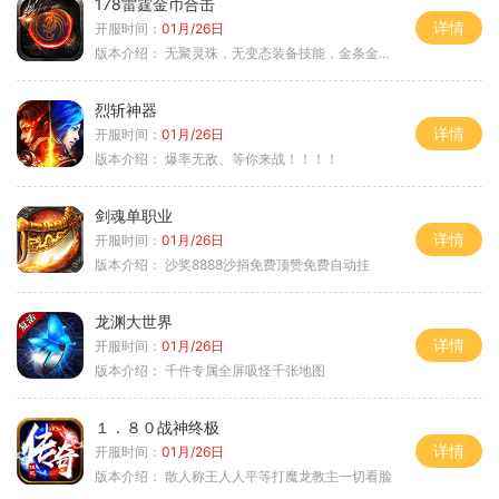
178雷霆金币合击
详情
开服时间：
01月/26日
版本介绍：
无聚灵珠，无变态装备技能，金条金刚石保底
烈斩神器
详情
开服时间：
01月/26日
版本介绍：
爆率无敌、等你来战！！！！
剑魂单职业
详情
开服时间：
01月/26日
版本介绍：
沙奖8888沙捐免费顶赞免费自动挂
龙渊大世界
详情
开服时间：
01月/26日
版本介绍：
千件专属全屏吸怪千张地图
１．８０战神终极
详情
开服时间：
01月/26日
版本介绍：
散人称王人人平等打魔龙教主一切看脸