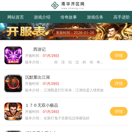
网站首页
游戏介绍
传奇故事
游戏任务
高手进阶
更新时间：2026-01-26
西游记
详情
开服时间：
01月/26日
版本介绍：
你 没 玩 过 的 传 奇
沉默重出江湖
详情
开服时间：
01月/26日
版本介绍：
江湖既是打打杀杀，江湖也是人情世故
１７６无双小极品
详情
开服时间：
01月/26日
版本介绍：
全新打鬼子尝新玩过得都说好