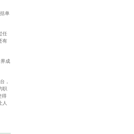
包括单
过任
还有
世界成
平台，
的职
使得
让人