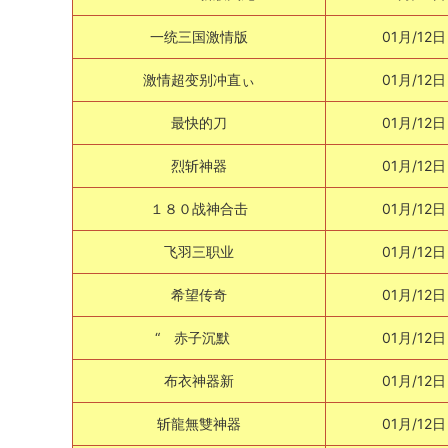
一统三国激情版
01月/12日
激情超变别冲直ぃ
01月/12日
最快的刀
01月/12日
烈斩神器
01月/12日
１８０战神合击
01月/12日
飞羽三职业
01月/12日
希望传奇
01月/12日
“ 赤子沉默
01月/12日
布衣神器新
01月/12日
斩龍無雙神器
01月/12日