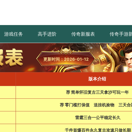
游戏任务
高手进阶
传奇新服表
传奇手游
更新时间：2026-01-12
版本介绍
荐 简单怀旧复古三天拿沙可玩一年
荐 零门槛打保值 送挂机捡物 三天合
雷霆三合一公平稳定长久
千件首爆百件永久复古攻速只做长期