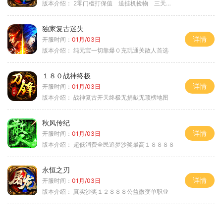
版本介绍：
2零门槛打保值 送挂机捡物 三天合区
独家复古迷失
详情
开服时间：
01月/03日
版本介绍：
纯元宝一切靠爆０充玩通关散人首选
１８０战神终极
详情
开服时间：
01月/03日
版本介绍：
战神复古开天终极无捐献无顶榜地图
秋风传纪
详情
开服时间：
01月/03日
版本介绍：
超低消费全民追梦沙奖最高１８８８８
永恒之刃
详情
开服时间：
01月/03日
版本介绍：
真实沙奖１２８８８公益微变单职业