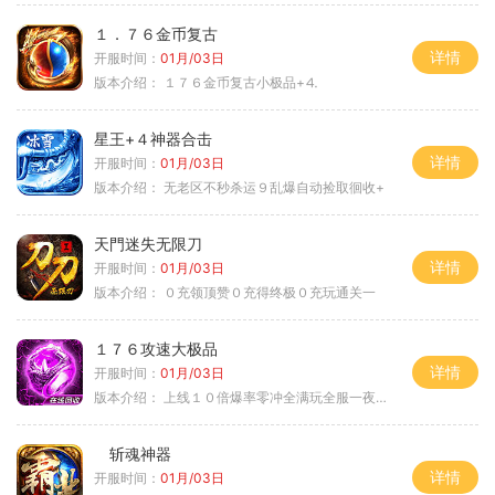
１．７６金币复古
详情
开服时间：
01月/03日
版本介绍：
１７６金币复古小极品+⒋
星王+４神器合击
详情
开服时间：
01月/03日
版本介绍：
无老区不秒杀运９乱爆自动捡取徊收+
天門迷失无限刀
详情
开服时间：
01月/03日
版本介绍：
０充领顶赞０充得终极０充玩通关一
１７６攻速大极品
详情
开服时间：
01月/03日
版本介绍：
上线１０倍爆率零冲全满玩全服一夜终极
斩魂神器
详情
开服时间：
01月/03日