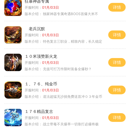
狂暴神器专属
详情
开服时间：
01月/03日
版本介绍：
独家神器专属奇遇BOOS首爆大米不
老兵沉默
详情
开服时间：
01月/03日
版本介绍：
特色复古三职业，精致内容，长久稳定
１０米顶赞新火龙
详情
开服时间：
01月/03日
版本介绍：
充值可打万件限时装备全爆秒？
１、７６、纯金币
详情
开服时间：
01月/03日
版本介绍：
道法超猛无沙捐免费送首冲０３年金币
１７６精品复古
详情
开服时间：
01月/03日
版本介绍：
战士带毒不关爆率一切靠打必爆终极