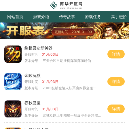
网站首页
游戏介绍
传奇故事
游戏任务
高手进阶
更新时间：2026-01-03
终极吾辈新神器
详情
开服时间：
01月/03日
版本介绍：
三天合区自动挂机浑源渾源斩仙
金陵沉默
详情
开服时间：
01月/03日
版本介绍：
2003纵横金陵人妖冥魔四界全服一切靠
春秋盛世
详情
开服时间：
01月/03日
版本介绍：
冰城及以上地图爆一切爆率全开急需材料