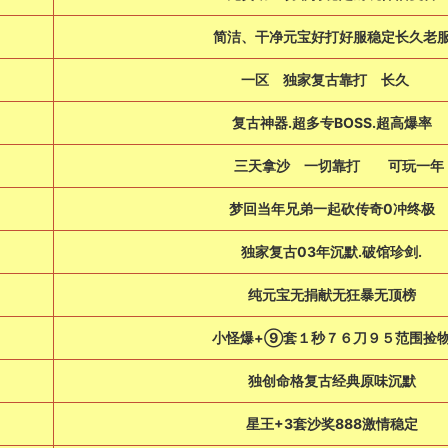
简洁、干净元宝好打好服稳定长久老
一区 独家复古靠打 长久
复古神器.超多专BOSS.超高爆率
三天拿沙 一切靠打 可玩一
梦回当年兄弟一起砍传奇0冲终极
独家复古03年沉默.破馆珍剑.
纯元宝无捐献无狂暴无顶榜
小怪爆+⑨套１秒７６刀９５范围捡
独创命格复古经典原味沉默
星王+3套沙奖888激情稳定