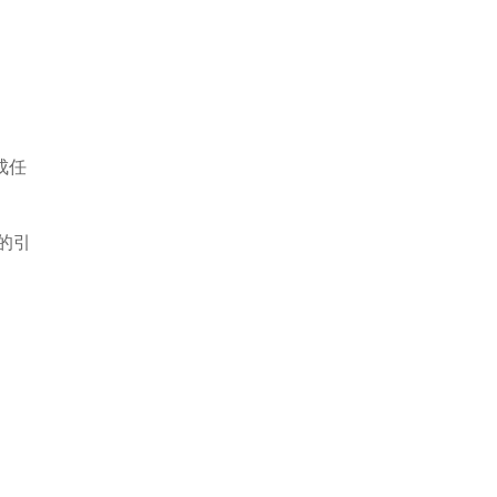
成任
的引