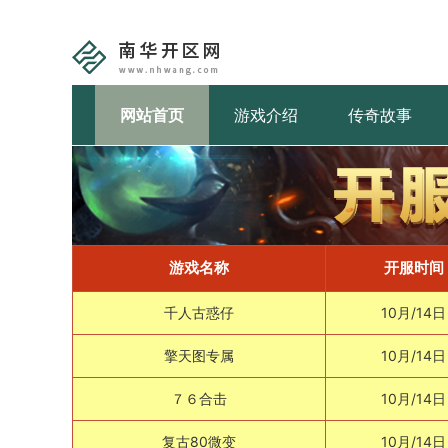
网站首页
游戏介绍
传奇故事
游戏名称
开服时间
千人古惑仔
10月/14日
擎天图专属
10月/14日
７６合击
10月/14日
复古80微变
10月/14日