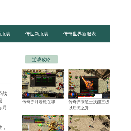
新服表
传世新服表
传奇世界新服表
游戏攻略
圣战
提
传奇赤月老魔在哪
传奇归来道士技能三级
赤月
以后怎么升
性，