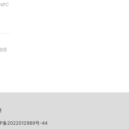
NPC
能倍
聘
P备2022012989号-44