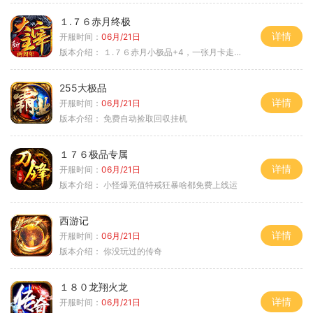
１.７６赤月终极
详情
开服时间：
06月/21日
版本介绍：
１.７６赤月小极品+4，一张月卡走天涯c
255大极品
详情
开服时间：
06月/21日
版本介绍：
免费自动捡取回収挂机
１７６极品专属
详情
开服时间：
06月/21日
版本介绍：
小怪爆茺值特戒狂暴啥都免费上线运
西游记
详情
开服时间：
06月/21日
版本介绍：
你没玩过的传奇
１８０龙翔火龙
详情
开服时间：
06月/21日