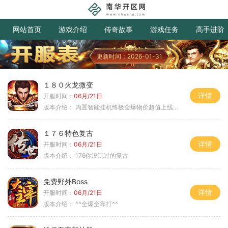
网站首页
游戏介绍
传奇故事
游戏任务
高手进阶
更新时间：2026-01-31
１８０火龙微变
详情
开服时间：
06月/21日
版本介绍：
内置智能挂机终极全爆物价超值上线送神器
１７６特色复古
详情
开服时间：
06月/21日
版本介绍：
176你没玩过的复古
免费野外Boss
详情
开服时间：
06月/21日
版本介绍：
^^全爆全靠打^^