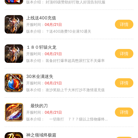
版本介绍：
封顶65级赞助好打散人好混告别坑服
上线送400充值
详情
开服时间：
06月/21日
版本介绍：
？送400路费10全满10通关
１８０轩辕火龙
详情
开服时间：
06月/21日
版本介绍：
装备好打爆率超高憋尿打宝不关爆率
30米全满迷失
详情
开服时间：
06月/21日
版本介绍：
攻沙奖励上千大米打沙不激情退充值
最快的刀
详情
开服时间：
06月/21日
版本介绍：
一切靠打 ７７７级以上怪物爆终极
神之领域终极篇