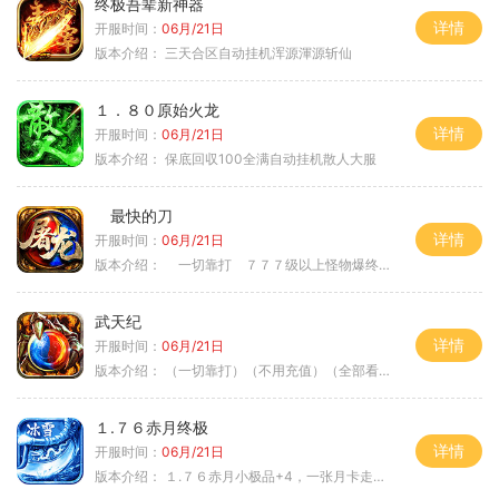
终极吾辈新神器
详情
开服时间：
06月/21日
版本介绍：
三天合区自动挂机浑源渾源斩仙
１．８０原始火龙
详情
开服时间：
06月/21日
版本介绍：
保底回収100全满自动挂机散人大服
最快的刀
详情
开服时间：
06月/21日
版本介绍：
一切靠打 ７７７级以上怪物爆终极
武天纪
详情
开服时间：
06月/21日
版本介绍：
（一切靠打）（不用充值）（全部看脸）
１.７６赤月终极
详情
开服时间：
06月/21日
版本介绍：
１.７６赤月小极品+4，一张月卡走天涯a