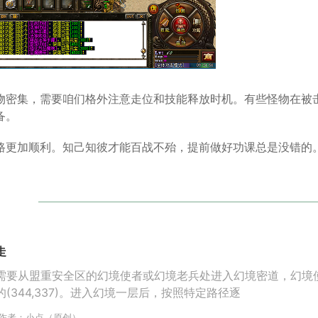
物密集，需要咱们格外注意走位和技能释放时机。有些怪物在被
备。
路更加顺利。知己知彼才能百战不殆，提前做好功课总是没错的
走
需要从盟重安全区的幻境使者或幻境老兵处进入幻境密道，幻境
(344,337)。进入幻境一层后，按照特定路径逐
作者：小点（原创）